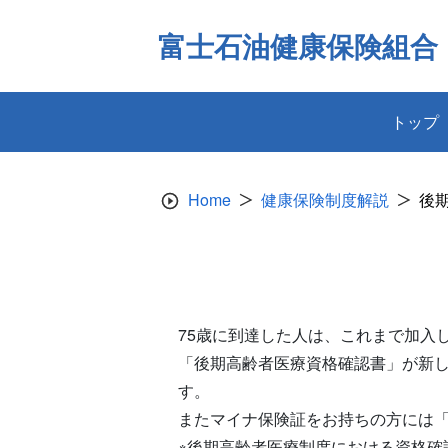
Skip
to
富士石油健康保険組合
content
トップ
Home
健康保険制度解説
後
75歳に到達した人は、これまで加入
「後期高齢者医療資格確認書」が新
す。
またマイナ保険証をお持ちの方には
※後期高齢者医療制度における資格確